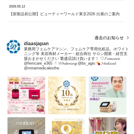
2026.05.12
【新製品初公開】ビューティーワールド東京2026 出展のご案内
過去のお知らせ
diaasjapan
業務用フェムケアマシン、フェムケア専用化粧品、ホワイト
ニング等
美容商材メーカー・総合商社
サロン開業・経営支
援おまかせください
繁盛店請け負います！
♡𝓕𝓮𝓶𝓬𝓪𝓻𝓮
@femcare_e365
𝓦𝓱𝓲𝓽𝓮𝓷𝓲𝓷𝓰 @bs_agio
𝓜𝓮𝓭𝓲𝓬𝓪𝓵
@miraimedicalesthe