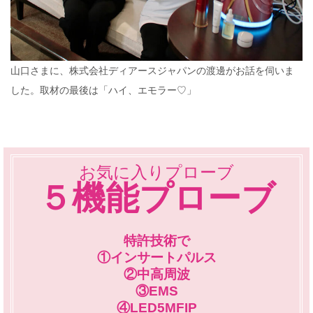
山口さまに、株式会社ディアースジャパンの渡邊がお話を伺いま
した。取材の最後は「ハイ、エモラー♡」
お気に入りプローブ
５機能プローブ
特許技術で
①インサートパルス
②中高周波
③EMS
④LED5MFIP