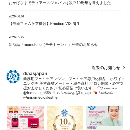
おかげさまでディアースジャパンは設立10周年を迎えました
2026.06.01
【最新フェムケア機器】Emotion VIS 誕生
2026.05.27
新商品「momotone（モモトーン）」発売のお知らせ
過去のお知らせ
diaasjapan
業務用フェムケアマシン、フェムケア専用化粧品、ホワイト
ニング等
美容商材メーカー・総合商社
サロン開業・経営支
援おまかせください
繁盛店請け負います！
♡𝓕𝓮𝓶𝓬𝓪𝓻𝓮
@femcare_e365
𝓦𝓱𝓲𝓽𝓮𝓷𝓲𝓷𝓰 @bs_agio
𝓜𝓮𝓭𝓲𝓬𝓪𝓵
@miraimedicalesthe